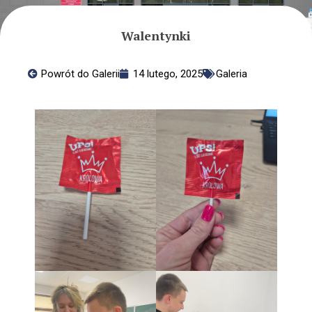
Rekrutacja
Dla Ucznia
Walentynki
Plany lekcji
Dla Nauczyciela
Powrót do Galerii
14 lutego, 2025
Galeria
Zajęcia dodatkowe
Rozwijanie kompetencji
Emocjonalno – Społecznych
RKMS
Pomagamy
Nasze placówki
Standardy Ochrony Małoletnich
Dla Rodziców
Informacje
Przydatne linki
Ochrona Danych Osobowych
Edukacja domowa
Kalendarium roku szkolnego
Integracja