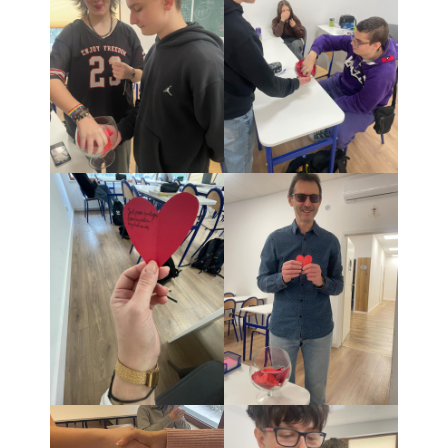
O integracji
Rehabilitacja
Psycholog szkolny
Pedagog specjalny
Pomoc psychologiczno-
pedagogiczna
Kontakt
Szukaj
Szukaj
Ostatnie wpisy
Zakończenie roku szkolnego
Dzień Taty
Dzień Matki