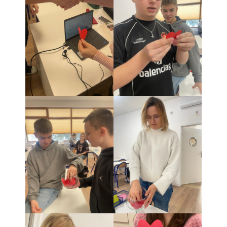
Twój dzień w LO ARKA
Zajęcia artystyczne
Najnowsze
komentarze
Brak komentarzy do
wyświetlenia.