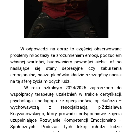
Pomoc psychologiczno-
pedagogiczna
Kontakt
Szukaj
W odpowiedzi na coraz to częściej obserwowane
problemy młodzieży ze zrozumieniem emocji, poczuciem
Szukaj
własnej wartości, budowaniem pewności siebie, aż po
nasilające się stany depresyjne czy zaburzenia
emocjonalne, nasza placówka kładzie szczególny nacisk
Ostatnie wpisy
na tę sferę życia młodych ludzi.
Zakończenie roku szkolnego
W roku szkolnym 2024/2025 zaproszono do
współpracy terapeutę uzależnień w trakcie certyfikacji,
Dzień Taty
psychologa i pedagoga ze specjalnością opiekuńczo –
Dzień Matki
wychowawczą z resocjalizacją, p.Zdzisława
Twój dzień w LO ARKA
Krzyżanowskiego, który prowadzi cotygodniowe zajęcia
uzupełniające Rozwijanie Kompetencji Emocjonalno –
Zajęcia artystyczne
Społecznych. Podczas tych lekcji młodzi ludzie