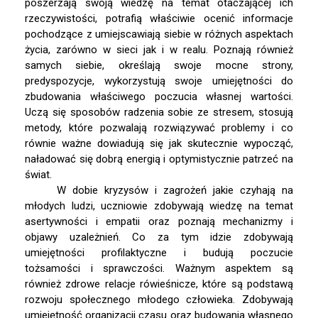
poszerzają swoją wiedzę na temat otaczającej ich
Najnowsze
rzeczywistości, potrafią właściwie ocenić informacje
pochodzące z umiejscawiają siebie w różnych aspektach
komentarze
życia, zarówno w sieci jak i w realu. Poznają również
Brak komentarzy do
samych siebie, określają swoje mocne strony,
wyświetlenia.
predyspozycje, wykorzystują swoje umiejętności do
zbudowania właściwego poczucia własnej wartości.
Uczą się sposobów radzenia sobie ze stresem, stosują
metody, które pozwalają rozwiązywać problemy i co
równie ważne dowiadują się jak skutecznie wypocząć,
naładować się dobrą energią i optymistycznie patrzeć na
świat.
W dobie kryzysów i zagrożeń jakie czyhają na
młodych ludzi, uczniowie zdobywają wiedzę na temat
asertywności i empatii oraz poznają mechanizmy i
objawy uzależnień. Co za tym idzie zdobywają
umiejętności profilaktyczne i budują poczucie
tożsamości i sprawczości. Ważnym aspektem są
również zdrowe relacje rówieśnicze, które są podstawą
rozwoju społecznego młodego człowieka. Zdobywają
umiejętność organizacji czasu oraz budowania własnego