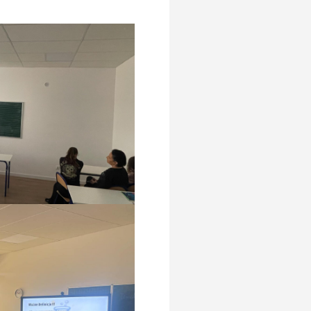
Emocjonalno – Społecznych
RKMS
Pomagamy
Nasze placówki
Standardy Ochrony Małoletnich
Dla Rodziców
Informacje
Przydatne linki
Ochrona Danych Osobowych
Edukacja domowa
Kalendarium roku szkolnego
Integracja
O integracji
Rehabilitacja
Psycholog szkolny
Pedagog specjalny
Pomoc psychologiczno-