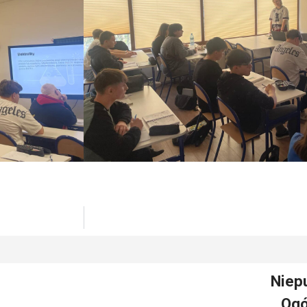
Niep
Ogó