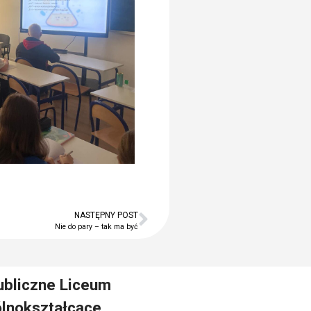
pedagogiczna
Kontakt
Szukaj
Szukaj
Ostatnie wpisy
Zakończenie roku szkolnego
Dzień Taty
Dzień Matki
Twój dzień w LO ARKA
NASTĘPNY POST
Nie do pary – tak ma być
Zajęcia artystyczne
Najnowsze
ubliczne Liceum
komentarze
lnokształcące