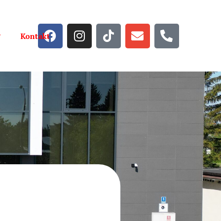
Kontakt
Strona główna
Aktualności
Wiadomości
Galeria
Szkoła
Kadra
Oferta edukacyjna
Dokumenty do pobrania
Rekrutacja
Dla Ucznia
Plany lekcji
Dla Nauczyciela
Zajęcia dodatkowe
Rozwijanie kompetencji