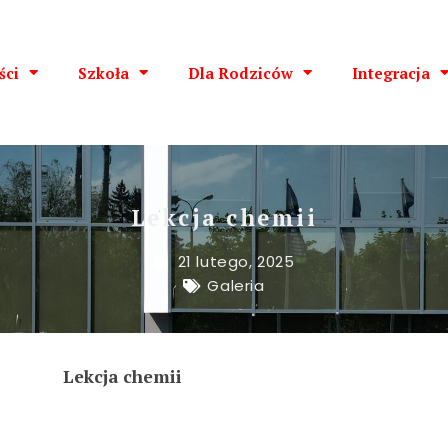
ści
Szkoła
Dla Rodziców
Integracja
Lekcja chemii
21 lutego, 2025
Galeria
Lekcja chemii