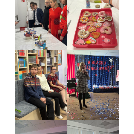
Najnowsze
komentarze
Brak komentarzy do
wyświetlenia.