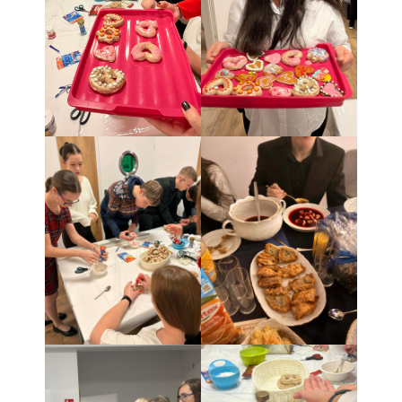
Pedagog specjalny
Pomoc psychologiczno-
pedagogiczna
Kontakt
Szukaj
Szukaj
Ostatnie wpisy
Zakończenie roku szkolnego
Dzień Taty
Dzień Matki
Twój dzień w LO ARKA
Zajęcia artystyczne