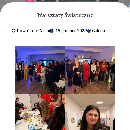
Zajęcia dodatkowe
Rozwijanie kompetencji
Warsztaty Świąteczne
Emocjonalno – Społecznych
RKMS
Pomagamy
Powrót do Galerii
19 grudnia, 2025
Galeria
Nasze placówki
Standardy Ochrony Małoletnich
Dla Rodziców
Informacje
Przydatne linki
Ochrona Danych Osobowych
Edukacja domowa
Kalendarium roku szkolnego
Integracja
O integracji
Rehabilitacja
Psycholog szkolny