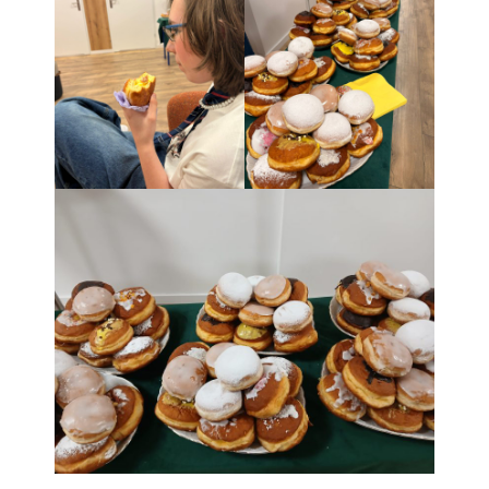
Pomoc psychologiczno-
pedagogiczna
Kontakt
Szukaj
Szukaj
Ostatnie wpisy
Zakończenie roku szkolnego
Dzień Taty
Dzień Matki
Twój dzień w LO ARKA
Zajęcia artystyczne
Najnowsze