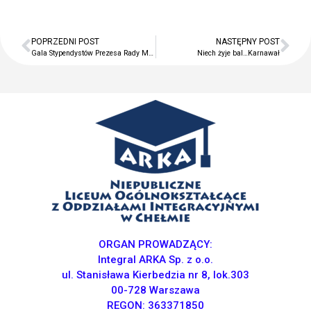
komentarze
Brak komentarzy do
wyświetlenia.
POPRZEDNI POST
NASTĘPNY POST
Gala Stypendystów Prezesa Rady Ministrów
Niech żyje bal…Karnawał
ORGAN PROWADZĄCY:
Integral ARKA Sp. z o.o.
ul. Stanisława Kierbedzia nr 8, lok.303
00-728 Warszawa
REGON: 363371850