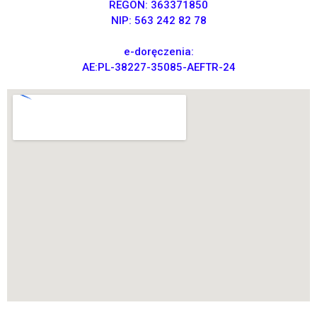
komentarze
REGON: 363371850
Brak komentarzy do
NIP: 563 242 82 78
wyświetlenia.
e-doręczenia:
AE:PL-38227-35085-AEFTR-24