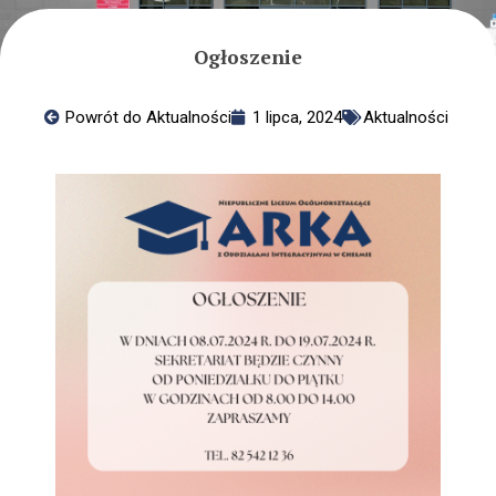
Rozwijanie kompetencji
Emocjonalno – Społecznych
RKMS
Ogłoszenie
Pomagamy
Nasze placówki
Powrót do Aktualności
1 lipca, 2024
Aktualności
Standardy Ochrony Małoletnich
Dla Rodziców
Informacje
Przydatne linki
Ochrona Danych Osobowych
Edukacja domowa
Kalendarium roku szkolnego
Integracja
O integracji
Rehabilitacja
Psycholog szkolny
Pedagog specjalny
Pomoc psychologiczno-