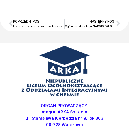
pedagogiczna
Kontakt
POPRZEDNI POST
NASTĘPNY POST
List otwarty do absolwentów klas ósmych szkół podstawowych
Ogólnopolska akcja NARODOWEGO CZYTANIA pod Honorowym Patronatem Prezydenta RP
Szukaj
Szukaj
Ostatnie wpisy
Zakończenie roku szkolnego
Dzień Taty
Dzień Matki
Twój dzień w LO ARKA
Zajęcia artystyczne
ORGAN PROWADZĄCY:
Integral ARKA Sp. z o.o.
ul. Stanisława Kierbedzia nr 8, lok.303
Najnowsze
00-728 Warszawa