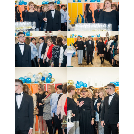
Najnowsze
komentarze
Brak komentarzy do
wyświetlenia.