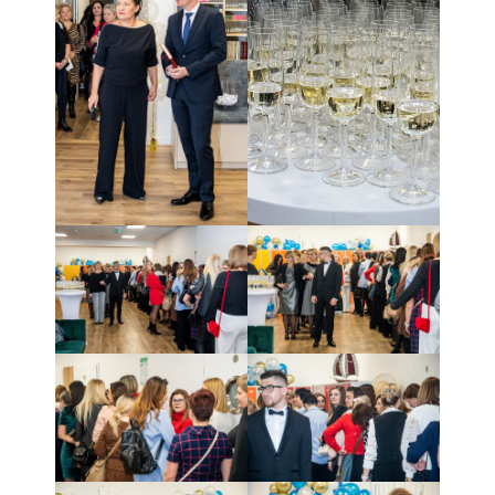
Pedagog specjalny
Pomoc psychologiczno-
pedagogiczna
Kontakt
Szukaj
Szukaj
Ostatnie wpisy
Zakończenie roku szkolnego
Dzień Taty
Dzień Matki
Twój dzień w LO ARKA
Zajęcia artystyczne