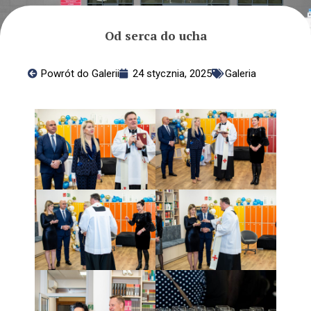
Zajęcia dodatkowe
Rozwijanie kompetencji
Od serca do ucha
Emocjonalno – Społecznych
RKMS
Pomagamy
Powrót do Galerii
24 stycznia, 2025
Galeria
Nasze placówki
Standardy Ochrony Małoletnich
Dla Rodziców
Informacje
Przydatne linki
Ochrona Danych Osobowych
Edukacja domowa
Kalendarium roku szkolnego
Integracja
O integracji
Rehabilitacja
Psycholog szkolny