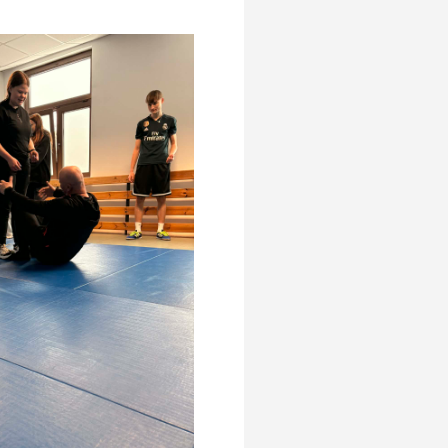
Rozwijanie kompetencji
Emocjonalno – Społecznych
RKMS
Pomagamy
Nasze placówki
Standardy Ochrony Małoletnich
Dla Rodziców
Informacje
Przydatne linki
Ochrona Danych Osobowych
Edukacja domowa
Kalendarium roku szkolnego
Integracja
O integracji
Rehabilitacja
Psycholog szkolny
Pedagog specjalny