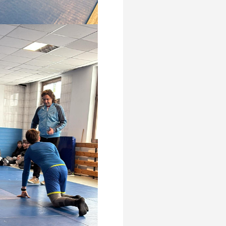
Pomoc psychologiczno-
pedagogiczna
Kontakt
Szukaj
Szukaj
Ostatnie wpisy
Zakończenie roku szkolnego
Dzień Taty
Dzień Matki
Twój dzień w LO ARKA
Zajęcia artystyczne
Najnowsze