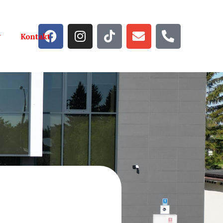
Kontakt
Strona główna
Aktualności
Wiadomości
Galeria
Szkoła
Kadra
Oferta edukacyjna
Dokumenty do pobrania
Rekrutacja
Dla Ucznia
Plany lekcji
Dla Nauczyciela
Zajęcia dodatkowe