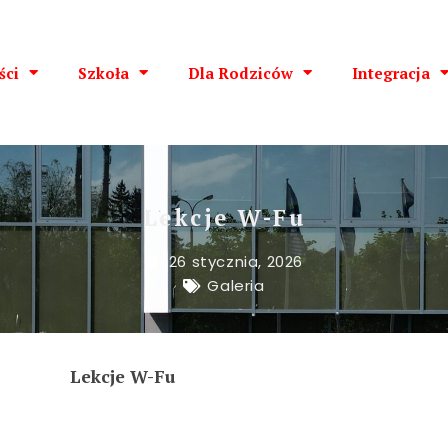
ści
Szkoła
Dla Rodziców
Integracja
Lekcje W-Fu
26 stycznia, 2026
Galeria
Lekcje W-Fu