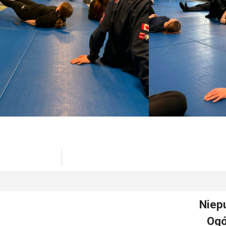
Niep
Ogó