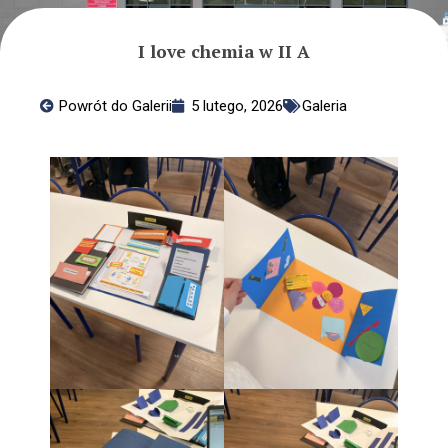
Zajęcia dodatkowe
Rozwijanie kompetencji
I love chemia w II A
Emocjonalno – Społecznych
RKMS
Pomagamy
Powrót do Galerii
5 lutego, 2026
Galeria
Nasze placówki
Standardy Ochrony Małoletnich
Dla Rodziców
Informacje
Przydatne linki
Ochrona Danych Osobowych
Edukacja domowa
Kalendarium roku szkolnego
Integracja
O integracji
Rehabilitacja
Psycholog szkolny
Pedagog specjalny