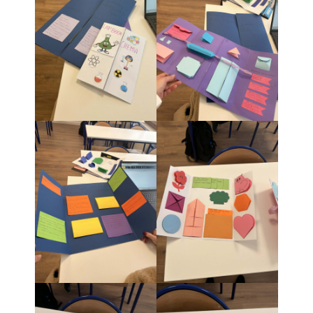
Pomoc psychologiczno-
pedagogiczna
Kontakt
Szukaj
Szukaj
Ostatnie wpisy
Zakończenie roku szkolnego
Dzień Taty
Dzień Matki
Twój dzień w LO ARKA
Zajęcia artystyczne