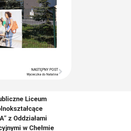
Kontakt
Szukaj
Szukaj
Ostatnie wpisy
Zakończenie roku szkolnego
NASTĘPNY POST
Dzień Taty
Wycieczka do Natalina
Dzień Matki
Twój dzień w LO ARKA
ubliczne Liceum
Zajęcia artystyczne
lnokształcące
A” z Oddziałami
Najnowsze
komentarze
cyjnymi w Chełmie