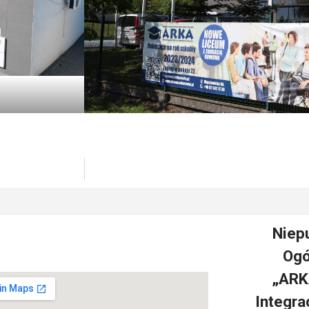
Niep
Ogó
„ARK
Integra