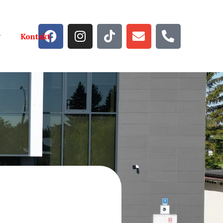
Kontakt
Strona główna
Aktualności
Wiadomości
Galeria
Szkoła
Kadra
Oferta edukacyjna
Dokumenty do pobrania
Rekrutacja
Dla Ucznia
Plany lekcji
Dla Nauczyciela
Zajęcia dodatkowe
Rozwijanie kompetencji