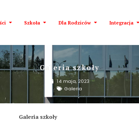
ści
Szkoła
Dla Rodziców
Integracja
Galeria szkoły
14 maja, 2023
Galeria
Galeria szkoły