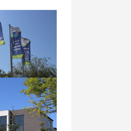
Emocjonalno – Społecznych
RKMS
Pomagamy
Nasze placówki
Standardy Ochrony Małoletnich
Dla Rodziców
Informacje
Przydatne linki
Ochrona Danych Osobowych
Edukacja domowa
Kalendarium roku szkolnego
Integracja
O integracji
Rehabilitacja
Psycholog szkolny
Pedagog specjalny
Pomoc psychologiczno-
pedagogiczna