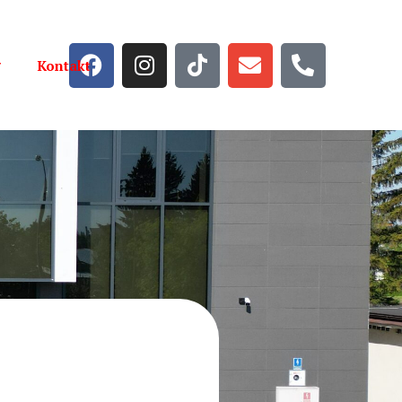
Kontakt
Strona główna
Aktualności
Wiadomości
Galeria
Szkoła
Kadra
Oferta edukacyjna
Dokumenty do pobrania
Rekrutacja
Dla Ucznia
Plany lekcji
Dla Nauczyciela
Zajęcia dodatkowe