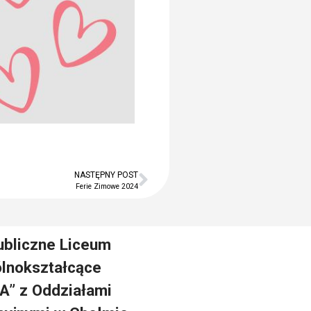
Brak komentarzy do
wyświetlenia.
NASTĘPNY POST
Ferie Zimowe 2024
ubliczne Liceum
lnokształcące
A” z Oddziałami