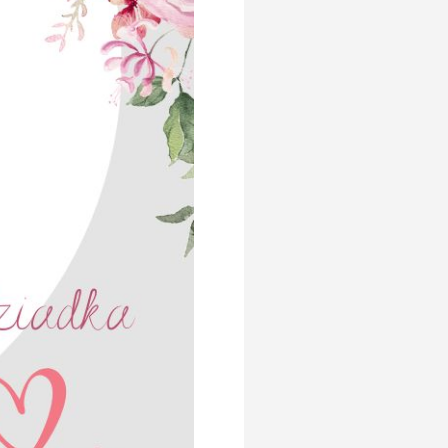
pedagogiczna
Kontakt
Szukaj
Szukaj
Ostatnie wpisy
Zakończenie roku szkolnego
Dzień Taty
Dzień Matki
Twój dzień w LO ARKA
Zajęcia artystyczne
Najnowsze
komentarze