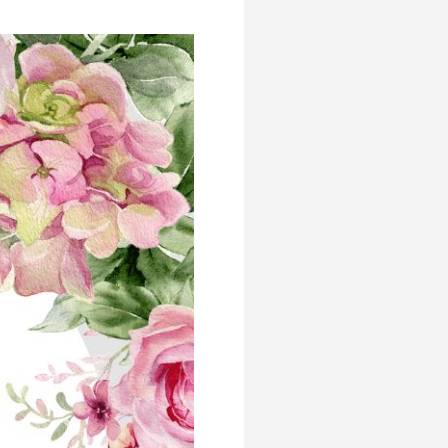
Rozwijanie kompetencji
Emocjonalno – Społecznych
RKMS
Pomagamy
Nasze placówki
Standardy Ochrony Małoletnich
Dla Rodziców
Informacje
Przydatne linki
Ochrona Danych Osobowych
Edukacja domowa
Kalendarium roku szkolnego
Integracja
O integracji
Rehabilitacja
Psycholog szkolny
Pedagog specjalny
Pomoc psychologiczno-