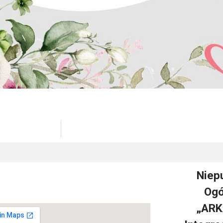
Niep
Ogó
„ARK