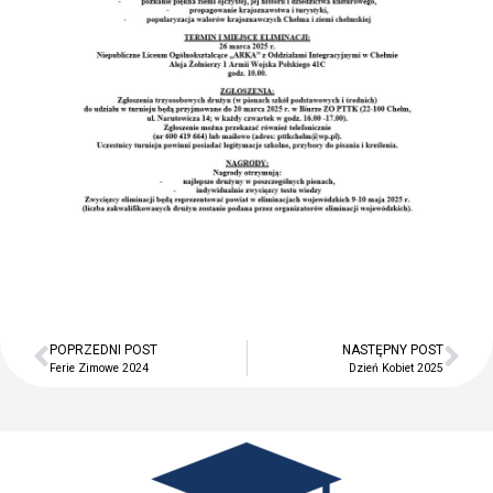
Pomoc psychologiczno-
pedagogiczna
Kontakt
Szukaj
Szukaj
Ostatnie wpisy
Zakończenie roku szkolnego
Dzień Taty
Dzień Matki
POPRZEDNI POST
NASTĘPNY POST
Twój dzień w LO ARKA
Ferie Zimowe 2024
Dzień Kobiet 2025
Zajęcia artystyczne
Najnowsze