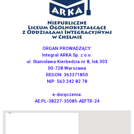
komentarze
Brak komentarzy do
wyświetlenia.
ORGAN PROWADZĄCY:
Integral ARKA Sp. z o.o.
ul. Stanisława Kierbedzia nr 8, lok.303
00-728 Warszawa
REGON: 363371850
NIP: 563 242 82 78
e-doręczenia:
AE:PL-38227-35085-AEFTR-24